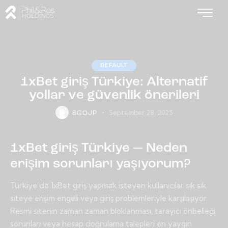
DEFAULT
1xBet giriş Türkiye: Alternatif
yollar ve güvenlik önerileri
September 28, 2025
8GQJP
1xBet giriş Türkiye — Neden
erişim sorunları yaşıyorum?
Türkiye’de 1xBet giriş yapmak isteyen kullanıcılar sık sık
siteye erişim engeli veya giriş problemleriyle karşılaşıyor.
Resmi sitenin zaman zaman bloklanması, tarayıcı önbelleği
sorunları veya hesap doğrulama talepleri en yaygın