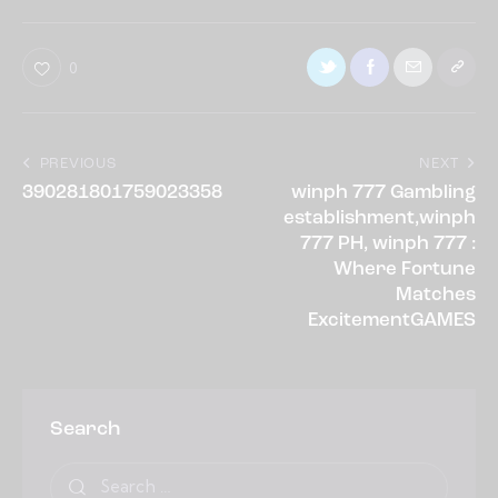
0
PREVIOUS
NEXT
390281801759023358
winph 777 Gambling
establishment,winph
777 PH, winph 777 :
Where Fortune
Matches
ExcitementGAMES
Search