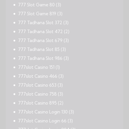
777 Slot Game 80
(3)
777 Slot Game 819
(3)
777 Tadhana Slot 372
(3)
777 Tadhana Slot 472
(2)
777 Tadhana Slot 679
(3)
777 Tadhana Slot 85
(3)
777 Tadhana Slot 986
(3)
777slot Casino 151
(1)
777slot Casino 466
(3)
777slot Casino 653
(3)
777slot Casino 758
(3)
777slot Casino 895
(2)
777slot Casino Login 130
(3)
777slot Casino Login 66
(3)