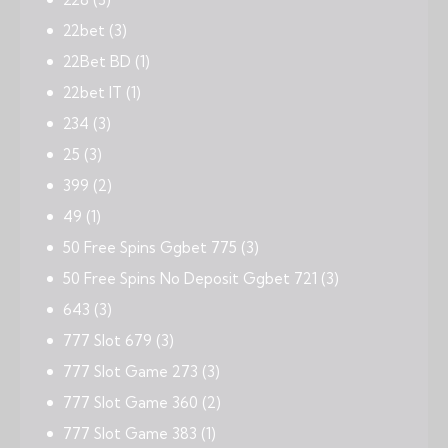
22bet
(3)
22Bet BD
(1)
22bet IT
(1)
234
(3)
25
(3)
399
(2)
49
(1)
50 Free Spins Ggbet 775
(3)
50 Free Spins No Deposit Ggbet 721
(3)
643
(3)
777 Slot 679
(3)
777 Slot Game 273
(3)
777 Slot Game 360
(2)
777 Slot Game 383
(1)