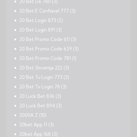
20 Bet De 780
(3)
20 Bet E Confiavel 777
(3)
20 Bet Login 873
(2)
20 Bet Login 891
(3)
20 Bet Promo Code 611
(3)
20 Bet Promo Code 629
(3)
20 Bet Promo Code 781
(1)
20 Bet Slovenija 222
(3)
20 Bet Tv Login 773
(3)
20 Bet Tv Login 78
(3)
20 Luck Bet 836
(3)
20 Luck Bet 894
(3)
2000A Z
(10)
20bet App 11
(3)
20bet App 168
(3)