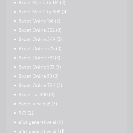
8xbet Man City 114
(3)
8xbet Man City 608
(4)
8xbet Online 156
(3)
8xbet Online 302
(3)
8xbet Online 349
(3)
8xbet Online 378
(3)
8xbet Online 381
(3)
8xbet Online 503
(3)
8xbet Online 53
(3)
8xbet Online 724
(3)
8xbet Tai 840
(3)
8xbet Vina 658
(3)
973
(2)
a16z generative ai
(4)
a16z generative ai 1
(1)