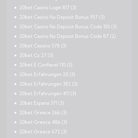
20bet Casino Login 817
(3)
20bet Casino No Deposit Bonus 957
(3)
20bet Casino No Deposit Bonus Code 150
(3)
20bet Casino No Deposit Bonus Code 87
(2)
20bet Cassino 578
(3)
20bet Cz 27
(3)
20bet E Confiavel 110
(3)
20bet Erfahrungen 20
(3)
20bet Erfahrungen 382
(3)
20bet Erfahrungen 411
(3)
20bet Espana 371
(3)
20bet Greece 266
(3)
20bet Greece 486
(3)
20bet Greece 672
(3)