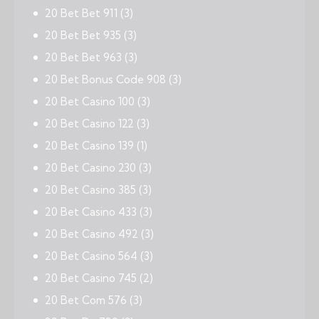
20 Bet Bet 911
(3)
20 Bet Bet 935
(3)
20 Bet Bet 963
(3)
20 Bet Bonus Code 908
(3)
20 Bet Casino 100
(3)
20 Bet Casino 122
(3)
20 Bet Casino 139
(1)
20 Bet Casino 230
(3)
20 Bet Casino 385
(3)
20 Bet Casino 433
(3)
20 Bet Casino 492
(3)
20 Bet Casino 564
(3)
20 Bet Casino 745
(2)
20 Bet Com 576
(3)