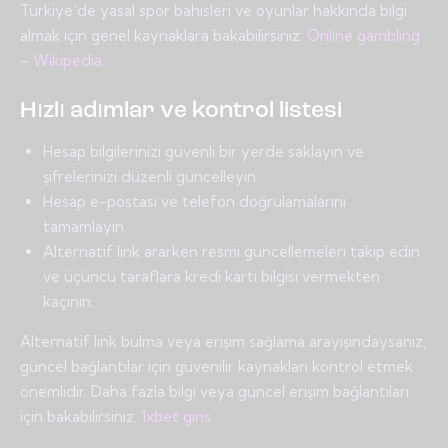
Türkiye’de yasal spor bahisleri ve oyunlar hakkında bilgi
almak için genel kaynaklara bakabilirsiniz:
Online gambling
– Wikipedia
.
Hızlı adımlar ve kontrol listesi
Hesap bilgilerinizi güvenli bir yerde saklayın ve
şifrelerinizi düzenli güncelleyin.
Hesap e-postası ve telefon doğrulamalarını
tamamlayın.
Alternatif link ararken resmi güncellemeleri takip edin
ve üçüncü taraflara kredi kartı bilgisi vermekten
kaçının.
Alternatif link bulma veya erişim sağlama arayışındaysanız,
güncel bağlantılar için güvenilir kaynakları kontrol etmek
önemlidir. Daha fazla bilgi veya güncel erişim bağlantıları
için bakabilirsiniz:
1xbet giris
.