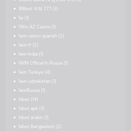
188bet 우회 777
(3)
1w
(1)
1Win AZ Casino
(1)
1win casino spanish
(2)
1win fr
(2)
1win India
(1)
1WIN Official In Russia
(1)
1win Turkiye
(4)
1win uzbekistan
(1)
1winRussia
(1)
1xbet
(14)
1xbet apk
(3)
1xbet arabic
(1)
1xbet Bangladesh
(2)