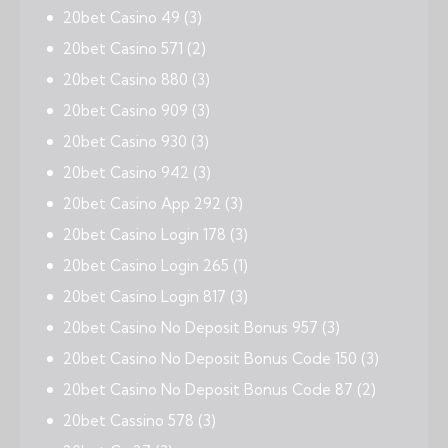
20bet Casino 49
(3)
20bet Casino 571
(2)
20bet Casino 880
(3)
20bet Casino 909
(3)
20bet Casino 930
(3)
20bet Casino 942
(3)
20bet Casino App 292
(3)
20bet Casino Login 178
(3)
20bet Casino Login 265
(1)
20bet Casino Login 817
(3)
20bet Casino No Deposit Bonus 957
(3)
20bet Casino No Deposit Bonus Code 150
(3)
20bet Casino No Deposit Bonus Code 87
(2)
20bet Cassino 578
(3)