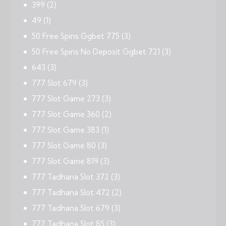
399
(2)
49
(1)
50 Free Spins Ggbet 775
(3)
50 Free Spins No Deposit Ggbet 721
(3)
643
(3)
777 Slot 679
(3)
777 Slot Game 273
(3)
777 Slot Game 360
(2)
777 Slot Game 383
(1)
777 Slot Game 80
(3)
777 Slot Game 819
(3)
777 Tadhana Slot 372
(3)
777 Tadhana Slot 472
(2)
777 Tadhana Slot 679
(3)
777 Tadhana Slot 85
(3)