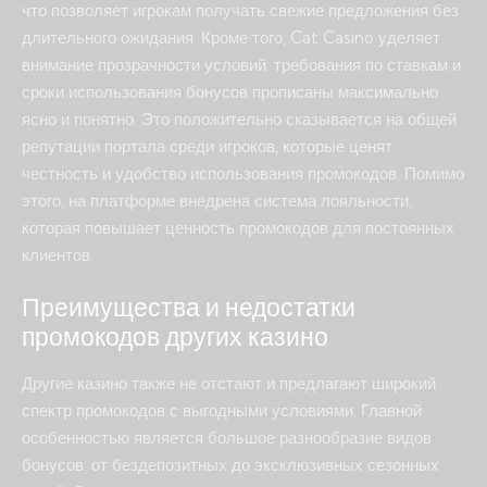
что позволяет игрокам получать свежие предложения без
длительного ожидания. Кроме того, Cat Casino уделяет
внимание прозрачности условий: требования по ставкам и
сроки использования бонусов прописаны максимально
ясно и понятно. Это положительно сказывается на общей
репутации портала среди игроков, которые ценят
честность и удобство использования промокодов. Помимо
этого, на платформе внедрена система лояльности,
которая повышает ценность промокодов для постоянных
клиентов.
Преимущества и недостатки
промокодов других казино
Другие казино также не отстают и предлагают широкий
спектр промокодов с выгодными условиями. Главной
особенностью является большое разнообразие видов
бонусов: от бездепозитных до эксклюзивных сезонных