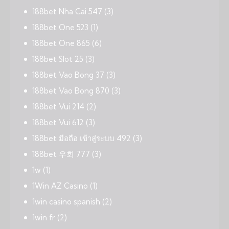
188bet Nha Cai 547
(3)
188bet One 523
(1)
188bet One 865
(6)
188bet Slot 25
(3)
188bet Vao Bong 37
(3)
188bet Vao Bong 870
(3)
188bet Vui 214
(2)
188bet Vui 612
(3)
188bet มือถือ เข้าสู่ระบบ 492
(3)
188bet 우회 777
(3)
1w
(1)
1Win AZ Casino
(1)
1win casino spanish
(2)
1win fr
(2)