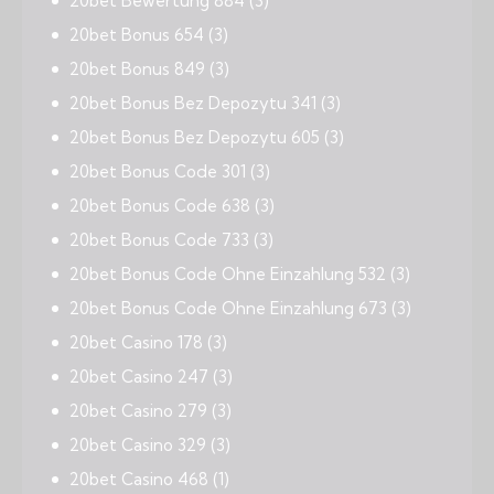
20bet Bewertung 884
(3)
20bet Bonus 654
(3)
20bet Bonus 849
(3)
20bet Bonus Bez Depozytu 341
(3)
20bet Bonus Bez Depozytu 605
(3)
20bet Bonus Code 301
(3)
20bet Bonus Code 638
(3)
20bet Bonus Code 733
(3)
20bet Bonus Code Ohne Einzahlung 532
(3)
20bet Bonus Code Ohne Einzahlung 673
(3)
20bet Casino 178
(3)
20bet Casino 247
(3)
20bet Casino 279
(3)
20bet Casino 329
(3)
20bet Casino 468
(1)