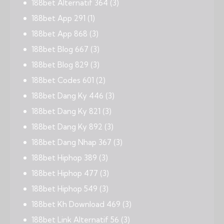
188bet Alternatif 364
(3)
188bet App 291
(1)
188bet App 868
(3)
188bet Blog 667
(3)
188bet Blog 829
(3)
188bet Codes 601
(2)
188bet Dang Ky 446
(3)
188bet Dang Ky 821
(3)
188bet Dang Ky 892
(3)
188bet Dang Nhap 367
(3)
188bet Hiphop 389
(3)
188bet Hiphop 477
(3)
188bet Hiphop 549
(3)
188bet Kh Download 469
(3)
188bet Link Alternatif 56
(3)