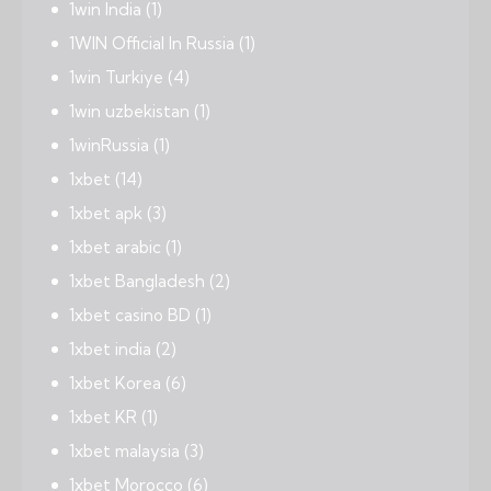
1win India
(1)
1WIN Official In Russia
(1)
1win Turkiye
(4)
1win uzbekistan
(1)
1winRussia
(1)
1xbet
(14)
1xbet apk
(3)
1xbet arabic
(1)
1xbet Bangladesh
(2)
1xbet casino BD
(1)
1xbet india
(2)
1xbet Korea
(6)
1xbet KR
(1)
1xbet malaysia
(3)
1xbet Morocco
(6)