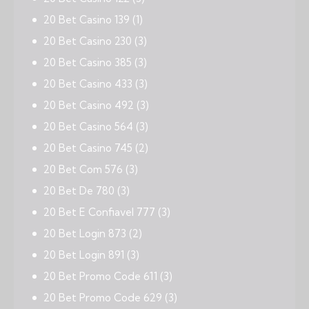
20 Bet Casino 139
(1)
20 Bet Casino 230
(3)
20 Bet Casino 385
(3)
20 Bet Casino 433
(3)
20 Bet Casino 492
(3)
20 Bet Casino 564
(3)
20 Bet Casino 745
(2)
20 Bet Com 576
(3)
20 Bet De 780
(3)
20 Bet E Confiavel 777
(3)
20 Bet Login 873
(2)
20 Bet Login 891
(3)
20 Bet Promo Code 611
(3)
20 Bet Promo Code 629
(3)