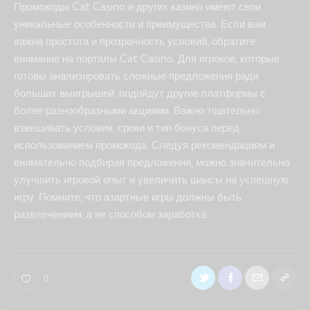
Промокоды Cat Casino и других казино имеют свои
уникальные особенности и преимущества. Если вам
важна простота и прозрачность условий, обратите
внимание на порталы Cat Casino. Для игроков, которые
готовы анализировать сложные предложения ради
больших выигрышей, подойдут другие платформы с
более разнообразными акциями. Важно тщательно
взвешивать условия, сроки и тип бонуса перед
использованием промокода. Следуя рекомендациям и
внимательно подбирая предложения, можно значительно
улучшить игровой опыт и увеличить шансы на успешную
игру. Помните, что азартные игры должны быть
развлечением, а не способом заработка.
0