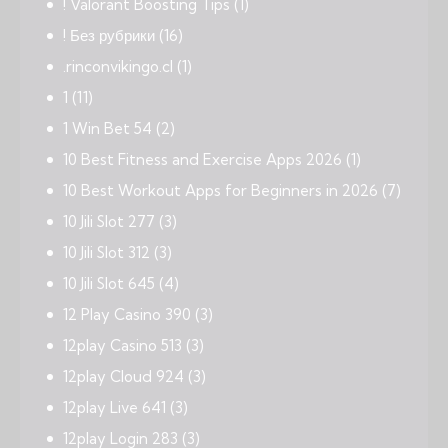
! Valorant Boosting Tips
(1)
! Без рубрики
(16)
.rinconvikingo.cl
(1)
1
(11)
1 Win Bet 54
(2)
10 Best Fitness and Exercise Apps 2026
(1)
10 Best Workout Apps for Beginners in 2026
(7)
10 Jili Slot 277
(3)
10 Jili Slot 312
(3)
10 Jili Slot 645
(4)
12 Play Casino 390
(3)
12play Casino 513
(3)
12play Cloud 924
(3)
12play Live 641
(3)
12play Login 283
(3)