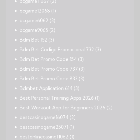
bcgame11067
(2)
bcgame12068
(1)
bcgame6062
(3)
bcgame9065
(2)
Bdm Bet 152
(3)
Bdm Bet Codigo Promocional 732
(3)
Bdm Bet Promo Code 154
(3)
Bdm Bet Promo Code 737
(3)
Bdm Bet Promo Code 833
(3)
Bdmbet Application 614
(3)
Best Personal Training Apps 2026
(1)
Best Workout App for Beginners 2026
(2)
bestcasinogame16074
(2)
bestcasinogame25071
(1)
bestonlinecasino11062
(1)