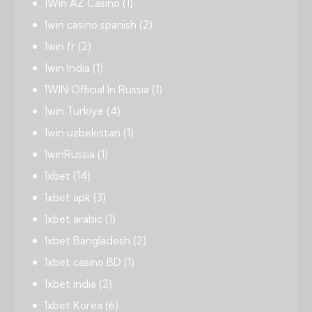
1Win AZ Casino
(1)
1win casino spanish
(2)
1win fr
(2)
1win India
(1)
1WIN Official In Russia
(1)
1win Turkiye
(4)
1win uzbekistan
(1)
1winRussia
(1)
1xbet
(14)
1xbet apk
(3)
1xbet arabic
(1)
1xbet Bangladesh
(2)
1xbet casino BD
(1)
1xbet india
(2)
1xbet Korea
(6)