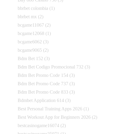
bbrbet colombia
(1)
bbrbet mx
(2)
bcgame11067
(2)
bcgame12068
(1)
bcgame6062
(3)
bcgame9065
(2)
Bdm Bet 152
(3)
Bdm Bet Codigo Promocional 732
(3)
Bdm Bet Promo Code 154
(3)
Bdm Bet Promo Code 737
(3)
Bdm Bet Promo Code 833
(3)
Bdmbet Application 614
(3)
Best Personal Training Apps 2026
(1)
Best Workout App for Beginners 2026
(2)
bestcasinogame16074
(2)
bestcasinogame25071
(1)