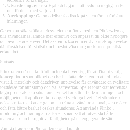
teoretiska förklaringar.
Utvärdering av risk:
Hjälp deltagarna att bedöma möjliga risker
och fördelar med varje val.
Återkoppling:
Ge omedelbar feedback på valen för att förbättra
inlärningen.
Genom att säkerställa att dessa element finns med i en Plinko-demo,
blir användarnas lärande mer effektivt och anpassat till både nybörjare
och avancerade elever. Det skapar också en mer dynamisk upplevelse
där förståelsen för statistik och beslut växer organiskt med praktisk
erfarenhet.
Slutsats
Plinko-demo är ett kraftfullt och enkelt verktyg för att lära ut viktiga
koncept inom sannolikhet och beslutsfattande. Genom att erbjuda en
visuell, interaktiv och datadriven upplevelse får användare en tydligare
förståelse för hur slump och val samverkar. Spelet förankrar teoretiska
begrepp i praktiska situationer, vilket förbättrar både inlärningen och
möjligheten att applicera kunskaper i verkliga livet. Det stimulerar
också kritiskt tänkande genom att träna användare att analysera risker
och fatta bättre beslut i osäkra situationer. Att använda Plinko i
utbildning och träning är därför ett smart sätt att utveckla både
matematiska och kognitiva färdigheter på ett engagerande sätt.
Vanliga frågor om Plinko-demo och lärande