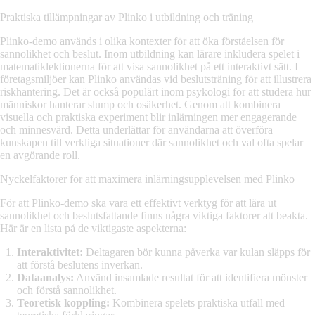
Praktiska tillämpningar av Plinko i utbildning och träning
Plinko-demo används i olika kontexter för att öka förståelsen för
sannolikhet och beslut. Inom utbildning kan lärare inkludera spelet i
matematiklektionerna för att visa sannolikhet på ett interaktivt sätt. I
företagsmiljöer kan Plinko användas vid beslutsträning för att illustrera
riskhantering. Det är också populärt inom psykologi för att studera hur
människor hanterar slump och osäkerhet. Genom att kombinera
visuella och praktiska experiment blir inlärningen mer engagerande
och minnesvärd. Detta underlättar för användarna att överföra
kunskapen till verkliga situationer där sannolikhet och val ofta spelar
en avgörande roll.
Nyckelfaktorer för att maximera inlärningsupplevelsen med Plinko
För att Plinko-demo ska vara ett effektivt verktyg för att lära ut
sannolikhet och beslutsfattande finns några viktiga faktorer att beakta.
Här är en lista på de viktigaste aspekterna:
Interaktivitet:
Deltagaren bör kunna påverka var kulan släpps för
att förstå beslutens inverkan.
Dataanalys:
Använd insamlade resultat för att identifiera mönster
och förstå sannolikhet.
Teoretisk koppling:
Kombinera spelets praktiska utfall med