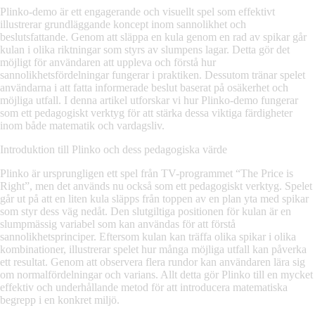
Plinko-demo är ett engagerande och visuellt spel som effektivt
illustrerar grundläggande koncept inom sannolikhet och
beslutsfattande. Genom att släppa en kula genom en rad av spikar går
kulan i olika riktningar som styrs av slumpens lagar. Detta gör det
möjligt för användaren att uppleva och förstå hur
sannolikhetsfördelningar fungerar i praktiken. Dessutom tränar spelet
användarna i att fatta informerade beslut baserat på osäkerhet och
möjliga utfall. I denna artikel utforskar vi hur Plinko-demo fungerar
som ett pedagogiskt verktyg för att stärka dessa viktiga färdigheter
inom både matematik och vardagsliv.
Introduktion till Plinko och dess pedagogiska värde
Plinko är ursprungligen ett spel från TV-programmet “The Price is
Right”, men det används nu också som ett pedagogiskt verktyg. Spelet
går ut på att en liten kula släpps från toppen av en plan yta med spikar
som styr dess väg nedåt. Den slutgiltiga positionen för kulan är en
slumpmässig variabel som kan användas för att förstå
sannolikhetsprinciper. Eftersom kulan kan träffa olika spikar i olika
kombinationer, illustrerar spelet hur många möjliga utfall kan påverka
ett resultat. Genom att observera flera rundor kan användaren lära sig
om normalfördelningar och varians. Allt detta gör Plinko till en mycket
effektiv och underhållande metod för att introducera matematiska
begrepp i en konkret miljö.