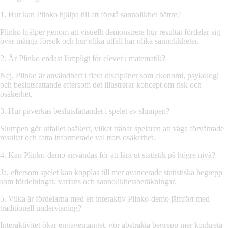
1. Hur kan Plinko hjälpa till att förstå sannolikhet bättre?
Plinko hjälper genom att visuellt demonstrera hur resultat fördelar sig
över många försök och hur olika utfall har olika sannolikheter.
2. Är Plinko endast lämpligt för elever i matematik?
Nej, Plinko är användbart i flera discipliner som ekonomi, psykologi
och beslutsfattande eftersom det illustrerar koncept om risk och
osäkerhet.
3. Hur påverkas beslutsfattandet i spelet av slumpen?
Slumpen gör utfallet osäkert, vilket tränar spelaren att väga förväntade
resultat och fatta informerade val trots osäkerhet.
4. Kan Plinko-demo användas för att lära ut statistik på högre nivå?
Ja, eftersom spelet kan kopplas till mer avancerade statistiska begrepp
som fördelningar, varians och sannolikhetsberäkningar.
5. Vilka är fördelarna med en interaktiv Plinko-demo jämfört med
traditionell undervisning?
Interaktivitet ökar engagemanget, gör abstrakta begrepp mer konkreta