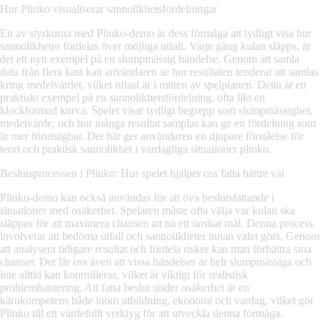
Hur Plinko visualiserar sannolikhetsfördelningar
En av styrkorna med Plinko-demo är dess förmåga att tydligt visa hur
sannolikheter fördelas över möjliga utfall. Varje gång kulan släpps, är
det ett nytt exempel på en slumpmässig händelse. Genom att samla
data från flera kast kan användaren se hur resultaten tenderar att samlas
kring medelvärdet, vilket oftast är i mitten av spelplanen. Detta är ett
praktiskt exempel på en sannolikhetsfördelning, ofta likt en
klockformad kurva. Spelet visar tydligt begrepp som slumpmässighet,
medelvärde, och hur många resultat samplas kan ge en fördelning som
är mer förutsägbar. Det här ger användaren en djupare förståelse för
teori och praktisk sannolikhet i vardagliga situationer
plinko
.
Beslutsprocessen i Plinko: Hur spelet hjälper oss fatta bättre val
Plinko-demo kan också användas för att öva beslutsfattande i
situationer med osäkerhet. Spelaren måste ofta välja var kulan ska
släppas för att maximera chansen att nå ett önskat mål. Denna process
involverar att bedöma utfall och sannolikheter innan valet görs. Genom
att analysera tidigare resultat och fördela risker kan man förbättra sina
chanser. Det lär oss även att vissa händelser är helt slumpmässiga och
inte alltid kan kontrolleras, vilket är viktigt för realistisk
problemhantering. Att fatta beslut under osäkerhet är en
kärnkompetens både inom utbildning, ekonomi och vardag, vilket gör
Plinko till ett värdefullt verktyg för att utveckla denna förmåga.