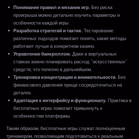
Понимание правил и механик игр.
Без риска
проигрыша можно детально изучить параметры и
особенности каждой игры.
Разработка стратегий и тактик.
Тестирование
различных подходов помогает понять, какие методы
работают лучше в конкретном казино.
Управление банкроллом.
Даже в виртуальных
ставках важно планировать расход “искусственных”
средств, что полезно в дальнейшем.
Тренировка концентрации и внимательности.
Без
финансового давления проще сосредоточиться на
деталях.
Адаптация к интерфейсу и функционалу.
Практика в
бесплатных играх помогает привыкнуть к
особенностям платформы.
Таким образом, бесплатные игры служат полноценным
тренажером, позволяющим подготовиться к реальным