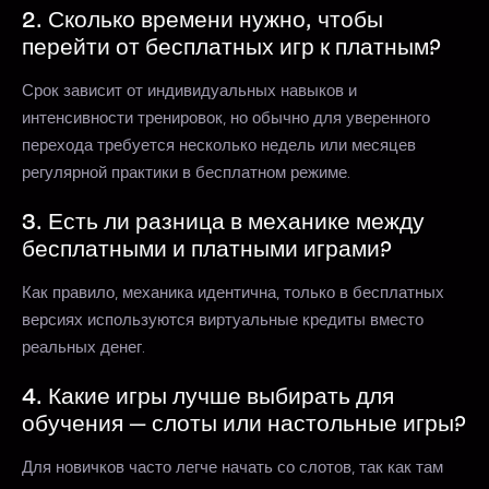
2. Сколько времени нужно, чтобы
перейти от бесплатных игр к платным?
Срок зависит от индивидуальных навыков и
интенсивности тренировок, но обычно для уверенного
перехода требуется несколько недель или месяцев
регулярной практики в бесплатном режиме.
3. Есть ли разница в механике между
бесплатными и платными играми?
Как правило, механика идентична, только в бесплатных
версиях используются виртуальные кредиты вместо
реальных денег.
4. Какие игры лучше выбирать для
обучения — слоты или настольные игры?
Для новичков часто легче начать со слотов, так как там