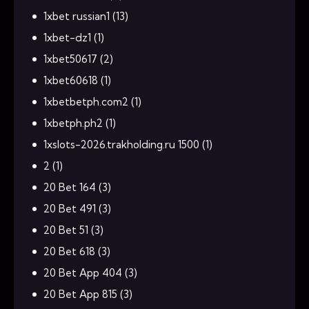
1xbet russian1
(13)
1xbet-dz1
(1)
1xbet50617
(2)
1xbet60618
(1)
1xbetbetph.com2
(1)
1xbetph.ph2
(1)
1xslots-2026.trakholding.ru 1500
(1)
2
(1)
20 Bet 164
(3)
20 Bet 491
(3)
20 Bet 51
(3)
20 Bet 618
(3)
20 Bet App 404
(3)
20 Bet App 815
(3)