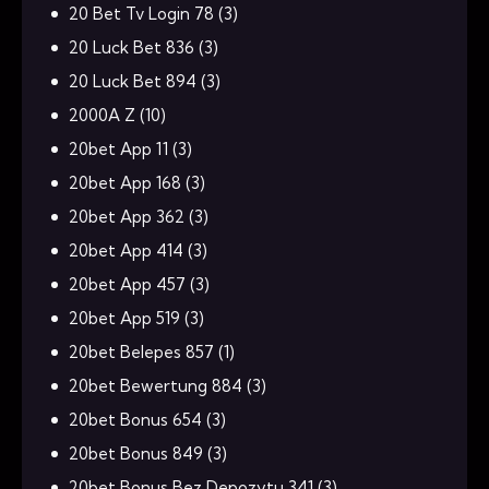
20 Bet Tv Login 78
(3)
20 Luck Bet 836
(3)
20 Luck Bet 894
(3)
2000A Z
(10)
20bet App 11
(3)
20bet App 168
(3)
20bet App 362
(3)
20bet App 414
(3)
20bet App 457
(3)
20bet App 519
(3)
20bet Belepes 857
(1)
20bet Bewertung 884
(3)
20bet Bonus 654
(3)
20bet Bonus 849
(3)
20bet Bonus Bez Depozytu 341
(3)