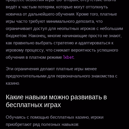
ведёт к частым потерям, которые могут оттолкнуть
новичка от дальнейшего обучения. Кроме того, платные
игры часто требуют минимального депозита, что
ограничивает доступ для неопытных игроков с небольшим
бюджетом. Наконец, многие начинающие просто не знают,
как правильно выбрать стратегию и адаптироваться к
игровому процессу, что снижает вероятность успешного
обучения в платном режиме
1xbet
.
Эти ограничения делают платные игры менее
предпочтительными для первоначального знакомства с
казино.
Какие навыки можно развивать в
бесплатных играх
Обучаясь с помощью бесплатных казино, игроки
приобретают ряд полезных навыков: