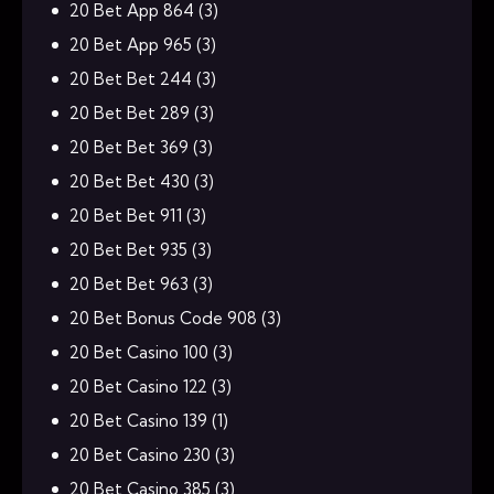
20 Bet App 864
(3)
20 Bet App 965
(3)
20 Bet Bet 244
(3)
20 Bet Bet 289
(3)
20 Bet Bet 369
(3)
20 Bet Bet 430
(3)
20 Bet Bet 911
(3)
20 Bet Bet 935
(3)
20 Bet Bet 963
(3)
20 Bet Bonus Code 908
(3)
20 Bet Casino 100
(3)
20 Bet Casino 122
(3)
20 Bet Casino 139
(1)
20 Bet Casino 230
(3)
20 Bet Casino 385
(3)