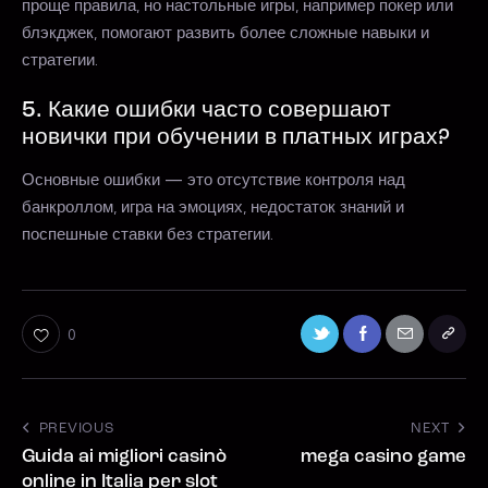
проще правила, но настольные игры, например покер или
блэкджек, помогают развить более сложные навыки и
стратегии.
5. Какие ошибки часто совершают
новички при обучении в платных играх?
Основные ошибки — это отсутствие контроля над
банкроллом, игра на эмоциях, недостаток знаний и
поспешные ставки без стратегии.
0
PREVIOUS
NEXT
Guida ai migliori casinò
mega casino game
online in Italia per slot