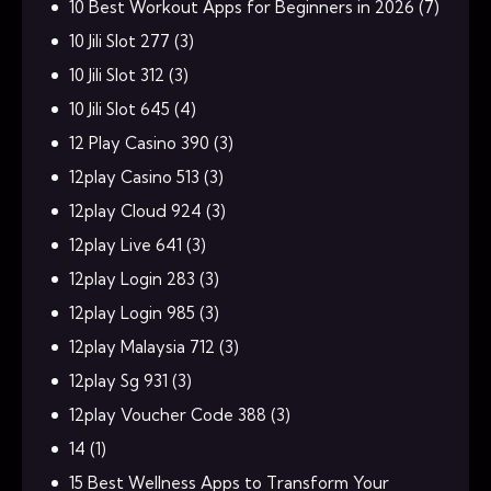
10 Best Workout Apps for Beginners in 2026
(7)
10 Jili Slot 277
(3)
10 Jili Slot 312
(3)
10 Jili Slot 645
(4)
12 Play Casino 390
(3)
12play Casino 513
(3)
12play Cloud 924
(3)
12play Live 641
(3)
12play Login 283
(3)
12play Login 985
(3)
12play Malaysia 712
(3)
12play Sg 931
(3)
12play Voucher Code 388
(3)
14
(1)
15 Best Wellness Apps to Transform Your