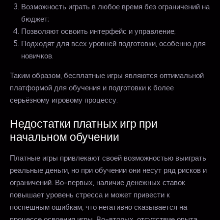
Возможность играть в любое время без ограничений на
бюджет;
Позволяют освоить интерфейс и управление;
Подходят для всех уровней подготовки, особенно для
новичков.
Таким образом, бесплатные игры являются оптимальной
платформой для обучения и подготовки к более
серьёзному игровому процессу.
Недостатки платных игр при
начальном обучении
Платные игры привлекают своей возможностью выиграть
реальные деньги, но при обучении они несут ряд рисков и
ограничений. Во-первых, наличие денежных ставок
повышает уровень стресса и может привести к
поспешным ошибкам, что негативно сказывается на
процессе освоения игры. Во-вторых, отсутствие опыта