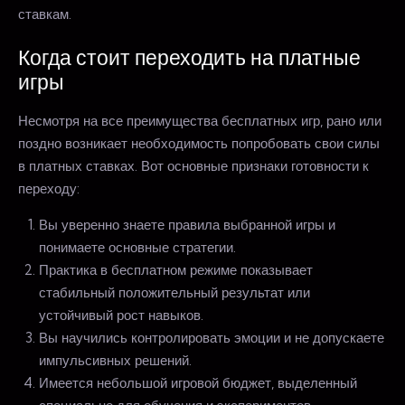
ставкам.
Когда стоит переходить на платные
игры
Несмотря на все преимущества бесплатных игр, рано или
поздно возникает необходимость попробовать свои силы
в платных ставках. Вот основные признаки готовности к
переходу:
Вы уверенно знаете правила выбранной игры и
понимаете основные стратегии.
Практика в бесплатном режиме показывает
стабильный положительный результат или
устойчивый рост навыков.
Вы научились контролировать эмоции и не допускаете
импульсивных решений.
Имеется небольшой игровой бюджет, выделенный