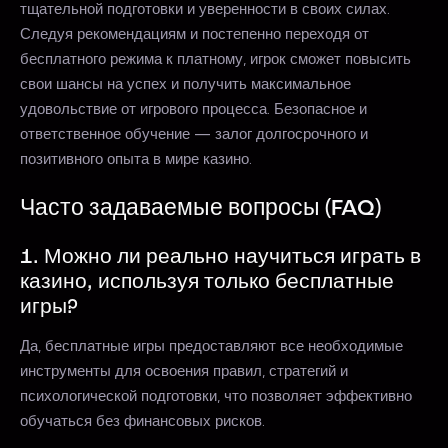
тщательной подготовки и уверенности в своих силах.
Следуя рекомендациям и постепенно переходя от
бесплатного режима к платному, игрок сможет повысить
свои шансы на успех и получить максимальное
удовольствие от игрового процесса. Безопасное и
ответственное обучение — залог долгосрочного и
позитивного опыта в мире казино.
Часто задаваемые вопросы (FAQ)
1. Можно ли реально научиться играть в
казино, используя только бесплатные
игры?
Да, бесплатные игры предоставляют все необходимые
инструменты для освоения правил, стратегий и
психологической подготовки, что позволяет эффективно
обучаться без финансовых рисков.