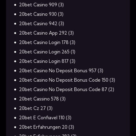
20bet Casino 909
(3)
20bet Casino 930
(3)
20bet Casino 942
(3)
20bet Casino App 292
(3)
20bet Casino Login 178
(3)
20bet Casino Login 265
(1)
20bet Casino Login 817
(3)
20bet Casino No Deposit Bonus 957
(3)
20bet Casino No Deposit Bonus Code 150
(3)
20bet Casino No Deposit Bonus Code 87
(2)
20bet Cassino 578
(3)
20bet Cz 27
(3)
20bet E Confiavel 110
(3)
20bet Erfahrungen 20
(3)