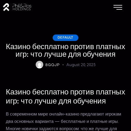
DEFAULT
Казино бесплатно против платных
игр: что лучше для обучения
August 20, 2025
8GQJP
Казино бесплатно против платных
игр: что лучше для обучения
В современном мире онлайн-казино предлагают игрокам
два основных варианта — бесплатные и платные игры.
Многие новички задаются вопросом: что же лучше для