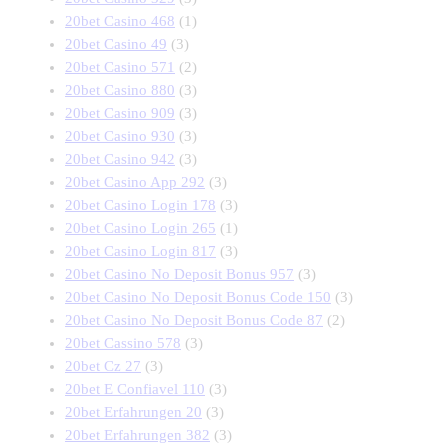
20bet Casino 468
(1)
20bet Casino 49
(3)
20bet Casino 571
(2)
20bet Casino 880
(3)
20bet Casino 909
(3)
20bet Casino 930
(3)
20bet Casino 942
(3)
20bet Casino App 292
(3)
20bet Casino Login 178
(3)
20bet Casino Login 265
(1)
20bet Casino Login 817
(3)
20bet Casino No Deposit Bonus 957
(3)
20bet Casino No Deposit Bonus Code 150
(3)
20bet Casino No Deposit Bonus Code 87
(2)
20bet Cassino 578
(3)
20bet Cz 27
(3)
20bet E Confiavel 110
(3)
20bet Erfahrungen 20
(3)
20bet Erfahrungen 382
(3)