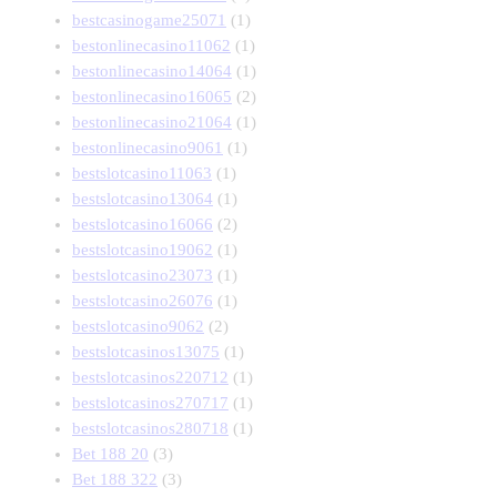
bestcasinogame25071
(1)
bestonlinecasino11062
(1)
bestonlinecasino14064
(1)
bestonlinecasino16065
(2)
bestonlinecasino21064
(1)
bestonlinecasino9061
(1)
bestslotcasino11063
(1)
bestslotcasino13064
(1)
bestslotcasino16066
(2)
bestslotcasino19062
(1)
bestslotcasino23073
(1)
bestslotcasino26076
(1)
bestslotcasino9062
(2)
bestslotcasinos13075
(1)
bestslotcasinos220712
(1)
bestslotcasinos270717
(1)
bestslotcasinos280718
(1)
Bet 188 20
(3)
Bet 188 322
(3)