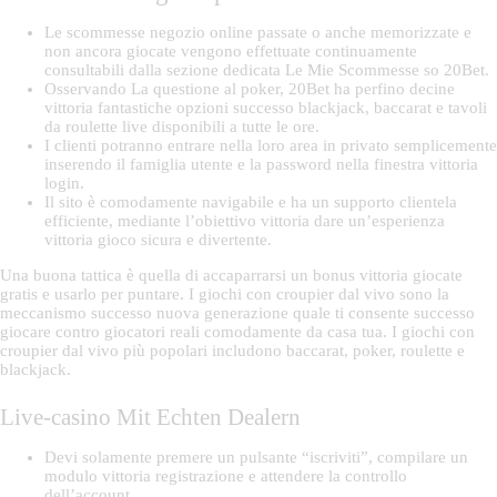
Le scommesse negozio online passate o anche memorizzate e
non ancora giocate vengono effettuate continuamente
consultabili dalla sezione dedicata Le Mie Scommesse so 20Bet.
Osservando La questione al poker, 20Bet ha perfino decine
vittoria fantastiche opzioni successo blackjack, baccarat e tavoli
da roulette live disponibili a tutte le ore.
I clienti potranno entrare nella loro area in privato semplicemente
inserendo il famiglia utente e la password nella finestra vittoria
login.
Il sito è comodamente navigabile e ha un supporto clientela
efficiente, mediante l’obiettivo vittoria dare un’esperienza
vittoria gioco sicura e divertente.
Una buona tattica è quella di accaparrarsi un bonus vittoria giocate
gratis e usarlo per puntare. I giochi con croupier dal vivo sono la
meccanismo successo nuova generazione quale ti consente successo
giocare contro giocatori reali comodamente da casa tua. I giochi con
croupier dal vivo più popolari includono baccarat, poker, roulette e
blackjack.
Live-casino Mit Echten Dealern
Devi solamente premere un pulsante “iscriviti”, compilare un
modulo vittoria registrazione e attendere la controllo
dell’account.