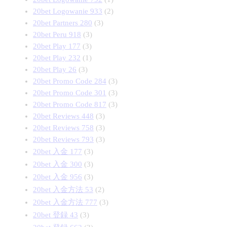
20bet Logowanie 933
(2)
20bet Partners 280
(3)
20bet Peru 918
(3)
20bet Play 177
(3)
20bet Play 232
(1)
20bet Play 26
(3)
20bet Promo Code 284
(3)
20bet Promo Code 301
(3)
20bet Promo Code 817
(3)
20bet Reviews 448
(3)
20bet Reviews 758
(3)
20bet Reviews 793
(3)
20bet 入金 177
(3)
20bet 入金 300
(3)
20bet 入金 956
(3)
20bet 入金方法 53
(2)
20bet 入金方法 777
(3)
20bet 登録 43
(3)