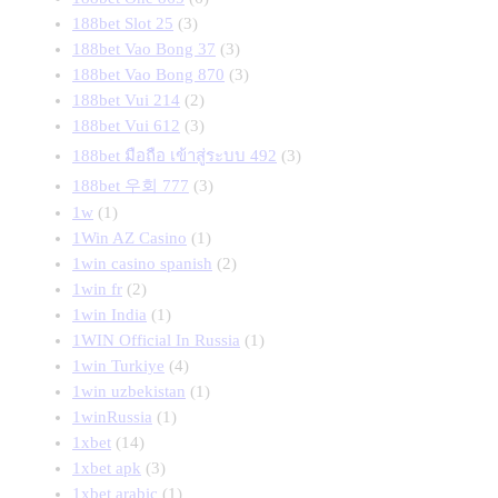
188bet Slot 25
(3)
188bet Vao Bong 37
(3)
188bet Vao Bong 870
(3)
188bet Vui 214
(2)
188bet Vui 612
(3)
188bet มือถือ เข้าสู่ระบบ 492
(3)
188bet 우회 777
(3)
1w
(1)
1Win AZ Casino
(1)
1win casino spanish
(2)
1win fr
(2)
1win India
(1)
1WIN Official In Russia
(1)
1win Turkiye
(4)
1win uzbekistan
(1)
1winRussia
(1)
1xbet
(14)
1xbet apk
(3)
1xbet arabic
(1)