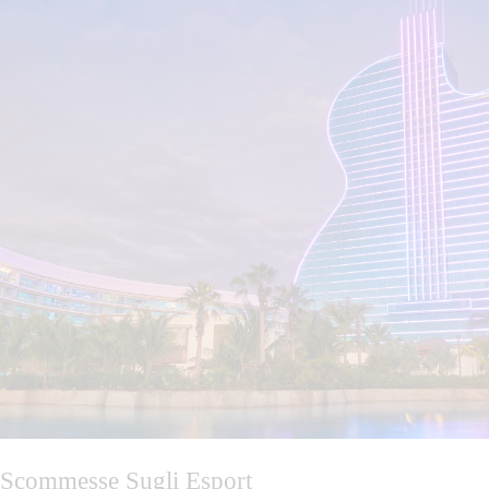
Scommesse Sugli Esport