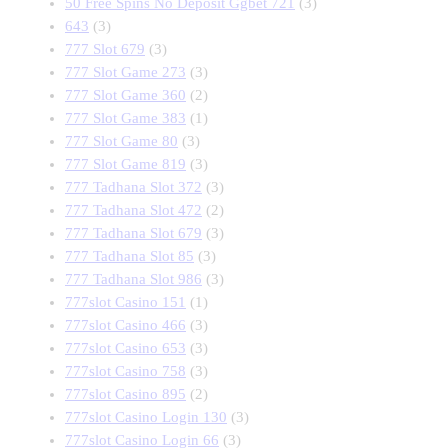
50 Free Spins No Deposit Ggbet 721
(3)
643
(3)
777 Slot 679
(3)
777 Slot Game 273
(3)
777 Slot Game 360
(2)
777 Slot Game 383
(1)
777 Slot Game 80
(3)
777 Slot Game 819
(3)
777 Tadhana Slot 372
(3)
777 Tadhana Slot 472
(2)
777 Tadhana Slot 679
(3)
777 Tadhana Slot 85
(3)
777 Tadhana Slot 986
(3)
777slot Casino 151
(1)
777slot Casino 466
(3)
777slot Casino 653
(3)
777slot Casino 758
(3)
777slot Casino 895
(2)
777slot Casino Login 130
(3)
777slot Casino Login 66
(3)