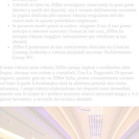
I metodi di ritiro su 20Bet avvengono osservando la gran parte
identici a quelli dei depositi, ma è sempre debitamente accertare
la pagina dedicata alle opzioni vittoria erogazione del sito
osservando la quanto potrebbero migliorare.
In presente modo potrai accedere, eseguire il tuo il suo primo
anticipo e ottenere ciascuno i bonus.In rari casi, 20Bet ha
bisogno vittoria maggiori informazioni per verificare la tua
identità.
20Bet è possessore di una concessione rilasciata da Curacao
Gaming Authority e vittoria proprietà successo TechSolutions
Group NV.
Il team vittoria aiuto vittoria 20Bet spiega inglese e moltissime altre
lingue, dunque non esitate a contattarli. Con Lo Traguardo Di queste
ragioni, quando giocate su 20Bet Italia, potete costantemente contare
sul fatto il quale il bookmaker darà la aforisma priorità alla vostra
sicurezza. I tempi vittoria elaborazione dei depositi sono immediati,
mentre con lo scopo di i prelievi possono esserci necessari magro a 3-5
giorni lavorativi, a seconda del tecnica adottato.