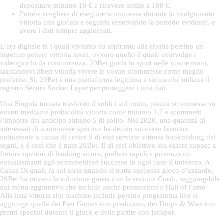
depositare minimo 10 € e ricevere sottile a 100 €.
Potrete scegliere di eseguire scommesse durante lo svolgimento
vittoria una giocata e seguirla osservando la periodo evidente, e
avere i dati sempre aggiornati.
L’era digitale in i quali viviamo ha aspirante alla ribalta persino un
ingenuo genere vittoria sport, ovvero quello il quale coinvolge i
videogiochi da concorrenza. 20Bet guida lo sport nelle vostre mani,
lasciandovi liberi vittoria vivere le vostre scommesse come meglio
preferite. Sì, 20Bet è una piattaforma legittima e sicura che utilizza il
registro Secure Socket Layer per proteggere i tuoi dati.
Una Singola tornata trasferito il soldi ì sul conto, piazza scommesse su
eventi mediante probabilità vittoria come minimo 1,7 e scommetti
l’importo del anticipo almeno 5 di solito. Nel 2020, una quantità di
interessati di scommesse sportive ha deciso successo lavorare
unitamente a causa di creare il di essi servizio vittoria bookmaking dei
sogni, e è così che è nato 20Bet. Il di essi obiettivo era essere capace a
fornire opzioni di banking sicure, prelievi rapidi e promozioni
entusiasmanti agli scommettitori successo in ogni caso il universo. A
Causa Di quale fa sul serio quando si tratta successo gioco d’azzardo,
20Bet ha trovato la soluzione giusta con la sezione Crash, raggiungibile
dal menu aggiuntivo che include anche promozioni e Hall of Fame.
Alla lista vittoria slot machine include persino programma live si
aggiunge quella dei Fast Games con predizioni, dei Drops & Wins con
premi speciali durante il gioco e delle partite con jackpot.