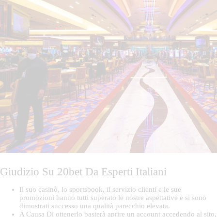
Giudizio Su 20bet Da Esperti Italiani
Il suo casinò, lo sportsbook, il servizio clienti e le sue
promozioni hanno tutti superato le nostre aspettative e si sono
dimostrati successo una qualità parecchio elevata.
A Causa Di ottenerlo basterà aprire un account accedendo al sito,