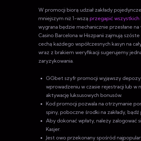
W promocji biorą udział zakłady pojedync
mniejszym niż 1-wszą
przegapić wszystkich
wygrana będzie mechanicznie przesłane na w
Casino Barcelona w Hiszpanii zajmują szóste
cechą każdego współczesnych kasyn na cał
wraz z brakiem weryfikacji sugerujemy jed
zaryzykowania.
GGbet szyfr promocji wyjąwszy depozytu 
wprowadzeniu w czasie rejestracji lub w 
aktywację luksusowych bonusów.
Kod promocji pozwala na otrzymanie pom
spiny, poboczne środki na zakłady, bądź
Aby dokonać wpłaty, należy zalogować si
Kasjer.
Jest owo przekonany spośród najpopula