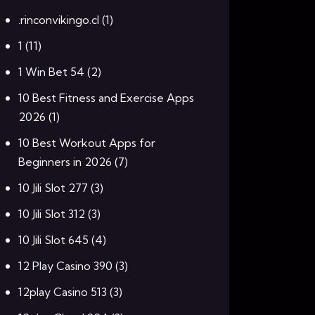
.rinconvikingo.cl
(1)
1
(11)
1 Win Bet 54
(2)
10 Best Fitness and Exercise Apps
2026
(1)
10 Best Workout Apps for
Beginners in 2026
(7)
10 Jili Slot 277
(3)
10 Jili Slot 312
(3)
10 Jili Slot 645
(4)
12 Play Casino 390
(3)
12play Casino 513
(3)