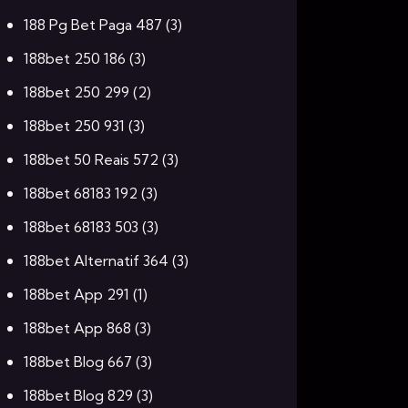
188 Pg Bet Paga 487
(3)
188bet 250 186
(3)
188bet 250 299
(2)
188bet 250 931
(3)
188bet 50 Reais 572
(3)
188bet 68183 192
(3)
188bet 68183 503
(3)
188bet Alternatif 364
(3)
188bet App 291
(1)
188bet App 868
(3)
188bet Blog 667
(3)
188bet Blog 829
(3)