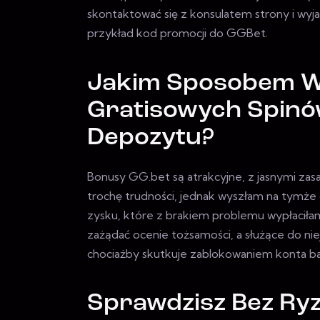
skontaktować się z konsulatem strony i wyja
przykład kod promocji do GGBet.
Jakim Sposobem W
Gratisowych Spinó
Depozytu?
Bonusy GG.bet są atrakcyjne, z jasnymi zasa
trochę trudności, jednak wyszłam na tymże
zysku, które z brakiem problemu wypłaciła
zażądać ocenie tożsamości, a służące do ni
chociażby skutkuje zablokowaniem konta 
Sprawdzisz Bez Ry