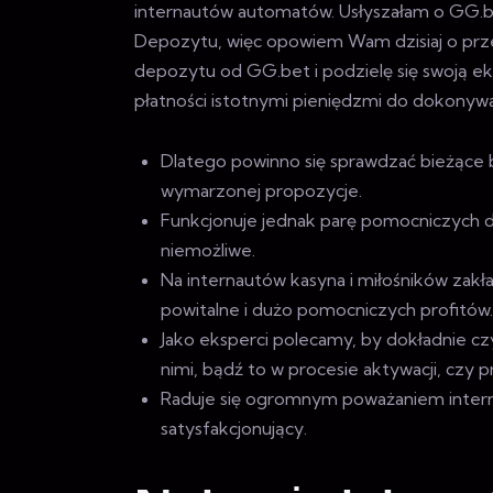
internautów automatów. Usłyszałam o GG.b
Depozytu, więc opowiem Wam dzisiaj o prze
depozytu od GG.bet i podzielę się swoją e
płatności istotnymi pieniędzmi do dokonywan
Dlatego powinno się sprawdzać bieżące 
wymarzonej propozycje.
Funkcjonuje jednak parę pomocniczych d
niemożliwe.
Na internautów kasyna i miłośników zak
powitalne i dużo pomocniczych profitów.
Jako eksperci polecamy, by dokładnie cz
nimi, bądź to w procesie aktywacji, czy
Raduje się ogromnym poważaniem interna
satysfakcjonujący.