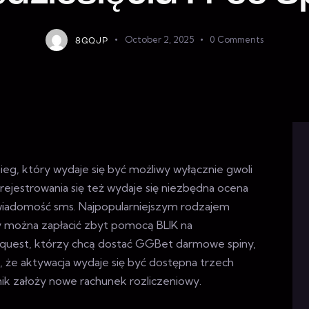
October 2, 2025
0
Comments
8GQJP
g, który wydaje się być możliwy wyłącznie gwoli
ejestrowania się też wydaje się niezbędna ocena
wiadomość sms. Najpopularniejszym rodzajem
y można zapłacić zbyt pomocą BLIK na
 quest, którzy chcą dostać GGBet darmowe spiny,
 że aktywacja wydaje się być dostępna trzech
nik założy nowe rachunek rozliczeniowy.