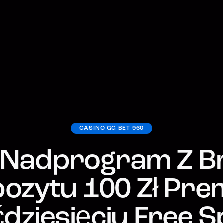
CASINO GG BET 960
 Nadprogram Z B
ozytu 100 Zł Prem
ćdziesięciu Free S