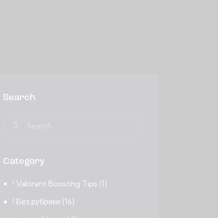
Search
Category
! Valorant Boosting Tips
(1)
! Без рубрики
(16)