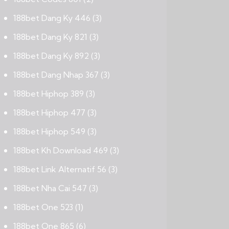
188bet Dang Ky 446
(3)
188bet Dang Ky 821
(3)
188bet Dang Ky 892
(3)
188bet Dang Nhap 367
(3)
188bet Hiphop 389
(3)
188bet Hiphop 477
(3)
188bet Hiphop 549
(3)
188bet Kh Download 469
(3)
188bet Link Alternatif 56
(3)
188bet Nha Cai 547
(3)
188bet One 523
(1)
188bet One 865
(6)