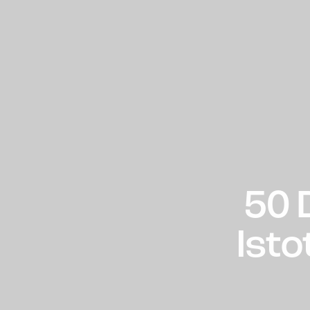
50
Isto