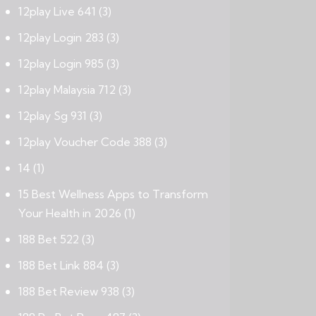
12play Live 641
(3)
12play Login 283
(3)
12play Login 985
(3)
12play Malaysia 712
(3)
12play Sg 931
(3)
12play Voucher Code 388
(3)
14
(1)
15 Best Wellness Apps to Transform
Your Health in 2026
(1)
188 Bet 522
(3)
188 Bet Link 884
(3)
188 Bet Review 938
(3)