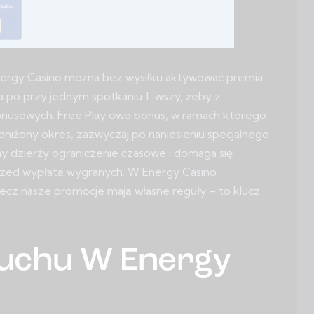
nergy Casino można bez wysiłku aktywować premia
ka po przy jednym spotkaniu 1-wszy, żeby z
nusowych. Free Play owo bonus, w ramach którego
bniżony okres, zazwyczaj po naniesieniu specjalnego
 dzierży ograniczenie czasowe i domaga się
zed wypłatą wygranych. W Energy Casino
ecz nasze promocje mają własne reguły – to klucz
Ruchu W Energy