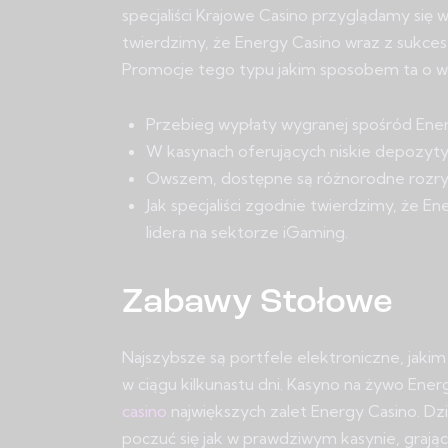
specjaliści Krajowe Casino przyglądamy się 
twierdzimy, że Energy Casino wraz z sukces
Promocje tego typu jakim sposobem ta o wi
Przebieg wypłaty wygranej spośród Energ
W kasynach oferujących niskie depozyty
Owszem, dostępne są różnorodne rozrywki
Jak specjaliści zgodnie twierdzimy, że 
lidera na sektorze iGaming.
Zabawy Stołowe
Najszybsze są portfele elektroniczne, jakim 
w ciągu kilkunastu dni. Kasyno na żywo Ene
casino
największych zalet Energy Casino. D
poczuć się jak w prawdziwym kasynie, grając