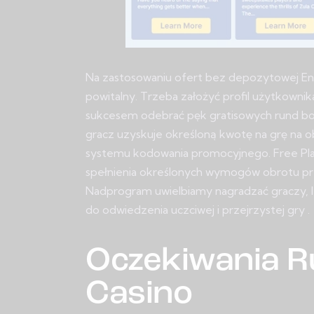
Na zastosowaniu ofert bez depozytowej E
powitalny. Trzeba założyć profil użytkowni
sukcesem odebrać pęk gratisowych rund bo
gracz uzyskuje określoną kwotę na grę na o
systemu kodowania promocyjnego. Free Play
spełnienia określonych wymogów obrotu pr
Nadprogram uwielbiamy nagradzać graczy, l
do odwiedzenia uczciwej i przejrzystej gry .
Oczekiwania 
Casino