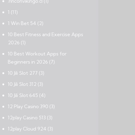
.rinconvikingo.cl
(1)
1
(11)
1 Win Bet 54
(2)
10 Best Fitness and Exercise Apps
2026
(1)
10 Best Workout Apps for
Beginners in 2026
(7)
10 Jili Slot 277
(3)
10 Jili Slot 312
(3)
10 Jili Slot 645
(4)
12 Play Casino 390
(3)
12play Casino 513
(3)
12play Cloud 924
(3)