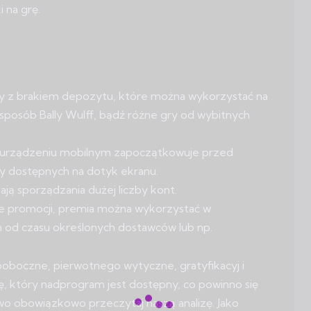
 na grę.
ny z brakiem depozytu, które można wykorzystać na
sposób Bally Wulff, bądź różne gry od wybitnych
 urządzeniu mobilnym zapoczątkowuje przed
y dostępnych na dotyk ekranu.
ą sporządzania dużej liczby kont.
e promocji, premia można wykorzystać w
 od czasu określonych dostawców lub np.
oboczne, pierwotnego wytyczne, gratyfikacyj i
ię, który nadprogram jest dostępny, co powinno się
 owo obowiązkowo przeczytaj naszą analizę. Jako