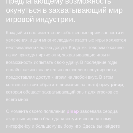
предлагающему возможность
окунуться в захватывающий мир
игровой индустрии.
Каждый из нас имеет свои собственные привязанности и
увлечения, и для многих людьми азартные игры являются
неотъемлемой частью досуга. Когда мы говорим о казино,
на ум приходят яркие огни, захватывающие игры и
возможность испытать свою удачу. В последние годы
онлайн-казино значительно выросли в популярности,
предоставляя доступ к играм на любой вкус. В этом
контексте стоит обратить внимание на платформу
pinap
,
которая обещает захватывающий опыт для игроков со
всего мира.
С момента своего появления
pinap
завоевала сердца
азартных игроков благодаря интуитивно понятному
интерфейсу и большому выбору игр. Здесь вы найдете