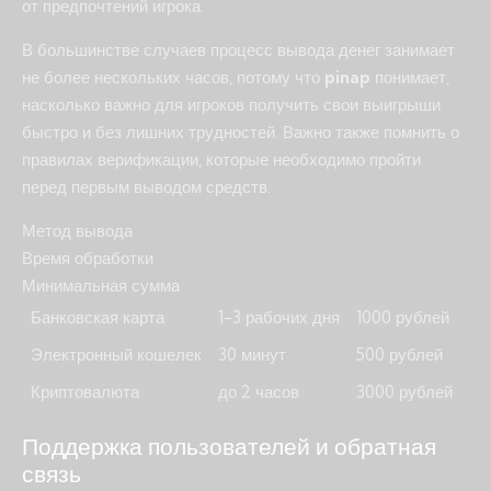
от предпочтений игрока.
В большинстве случаев процесс вывода денег занимает
не более нескольких часов, потому что
pinap
понимает,
насколько важно для игроков получить свои выигрыши
быстро и без лишних трудностей. Важно также помнить о
правилах верификации, которые необходимо пройти
перед первым выводом средств.
Метод вывода
Время обработки
Минимальная сумма
Банковская карта
1-3 рабочих дня
1000 рублей
Электронный кошелек
30 минут
500 рублей
Криптовалюта
до 2 часов
3000 рублей
Поддержка пользователей и обратная
связь