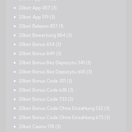
20bet App 457
(3)
20bet App 519
(3)
20bet Belepes 857
(1)
20bet Bewertung 884
(3)
20bet Bonus 654
(3)
20bet Bonus 849
(3)
20bet Bonus Bez Depozytu 341
(3)
20bet Bonus Bez Depozytu 605
(3)
20bet Bonus Code 301
(3)
20bet Bonus Code 638
(3)
20bet Bonus Code 733
(3)
20bet Bonus Code Ohne Einzahlung 532
(3)
20bet Bonus Code Ohne Einzahlung 673
(3)
20bet Casino 178
(3)