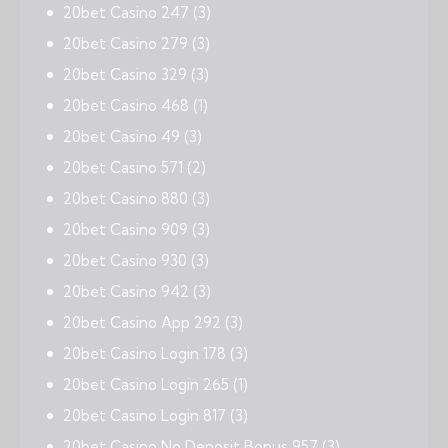
20bet Casino 247
(3)
20bet Casino 279
(3)
20bet Casino 329
(3)
20bet Casino 468
(1)
20bet Casino 49
(3)
20bet Casino 571
(2)
20bet Casino 880
(3)
20bet Casino 909
(3)
20bet Casino 930
(3)
20bet Casino 942
(3)
20bet Casino App 292
(3)
20bet Casino Login 178
(3)
20bet Casino Login 265
(1)
20bet Casino Login 817
(3)
20bet Casino No Deposit Bonus 957
(3)