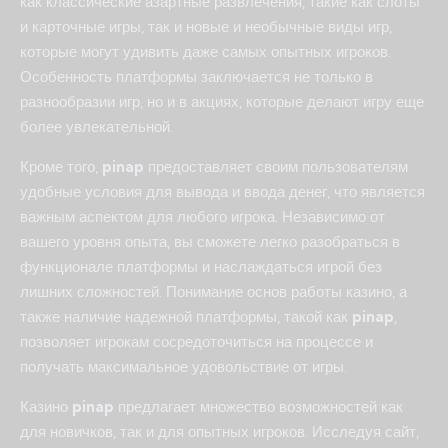
как классические азартные развлечения, такие как слоты
и карточные игры, так и новые и необычные виды игр,
которые могут удивить даже самых опытных игроков.
Особенность платформы заключается не только в
разнообразии игр, но и в акциях, которые делают игру еще
более увлекательной.
Кроме того,
pinap
предоставляет своим пользователям
удобные условия для вывода и ввода денег, что является
важным аспектом для любого игрока. Независимо от
вашего уровня опыта, вы сможете легко разобраться в
функционале платформы и наслаждаться игрой без
лишних сложностей. Понимание основ работы казино, а
также наличие надежной платформы, такой как
pinap
,
позволяет игрокам сосредоточиться на процессе и
получать максимальное удовольствие от игры.
Казино
pinap
предлагает множество возможностей как
для новичков, так и для опытных игроков. Исследуя сайт,