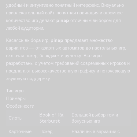
удобный и интуитивно понятный интерфейс. Визуально
привлекательный сайт, понятная навигация и огромное
количество игр делают
pinap
отличным выбором для
любой аудитории.
Касаясь выбора игр,
pinap
предлагает множество
вариантов — от азартных автоматов до настольных игр,
включая покер, блэкджек и рулетку. Все игры
разработаны с учетом требований современных игроков и
предлагают высококачественную графику и потрясающую
звуковую поддержку.
Тип игры
Примеры
Особенности
Book of Ra,
Большой выбор тем и
Слоты
Starburst
бонусных игр
Карточные
Покер,
Различные вариации с