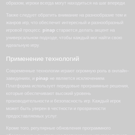
образом, игроки всегда могут находиться на шаг впереди.
Также следует обратить внимание на разнообразие тем и
жанров игр, что обеспечит интересный и разнообразный
игровой процесс.
pinap
старается делать акцент на
универсальном подходе, чтобы каждый мог найти свою
идеальную игру.
Применение технологий
Современные технологии играют огромную роль в онлайн-
заведениях, и
pinap
не является исключением.
Платформа использует передовые программные решения,
которые обеспечивают высокий уровень
производительности и безопасность игр. Каждый игрок
может быть уверен в честности и прозрачности
предоставляемых услуг.
Кроме того, регулярные обновления программного