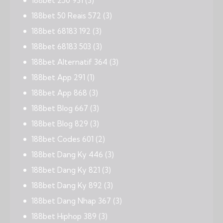
188bet 250 931
(3)
188bet 50 Reais 572
(3)
188bet 68183 192
(3)
188bet 68183 503
(3)
188bet Alternatif 364
(3)
188bet App 291
(1)
188bet App 868
(3)
188bet Blog 667
(3)
188bet Blog 829
(3)
188bet Codes 601
(2)
188bet Dang Ky 446
(3)
188bet Dang Ky 821
(3)
188bet Dang Ky 892
(3)
188bet Dang Nhap 367
(3)
188bet Hiphop 389
(3)