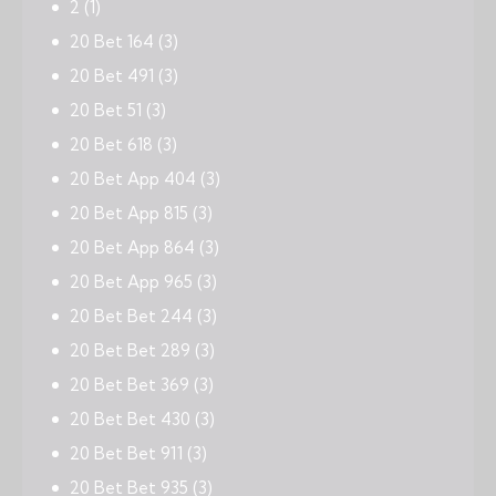
2
(1)
20 Bet 164
(3)
20 Bet 491
(3)
20 Bet 51
(3)
20 Bet 618
(3)
20 Bet App 404
(3)
20 Bet App 815
(3)
20 Bet App 864
(3)
20 Bet App 965
(3)
20 Bet Bet 244
(3)
20 Bet Bet 289
(3)
20 Bet Bet 369
(3)
20 Bet Bet 430
(3)
20 Bet Bet 911
(3)
20 Bet Bet 935
(3)