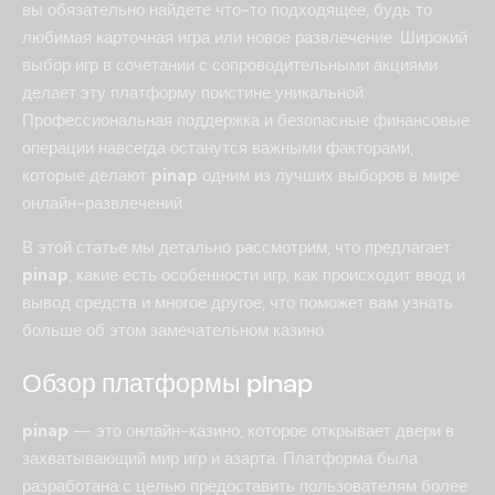
вы обязательно найдете что-то подходящее, будь то
любимая карточная игра или новое развлечение. Широкий
выбор игр в сочетании с сопроводительными акциями
делает эту платформу поистине уникальной.
Профессиональная поддержка и безопасные финансовые
операции навсегда останутся важными факторами,
которые делают
pinap
одним из лучших выборов в мире
онлайн-развлечений.
В этой статье мы детально рассмотрим, что предлагает
pinap
, какие есть особенности игр, как происходит ввод и
вывод средств и многое другое, что поможет вам узнать
больше об этом замечательном казино.
Обзор платформы pinap
pinap
— это онлайн-казино, которое открывает двери в
захватывающий мир игр и азарта. Платформа была
разработана с целью предоставить пользователям более