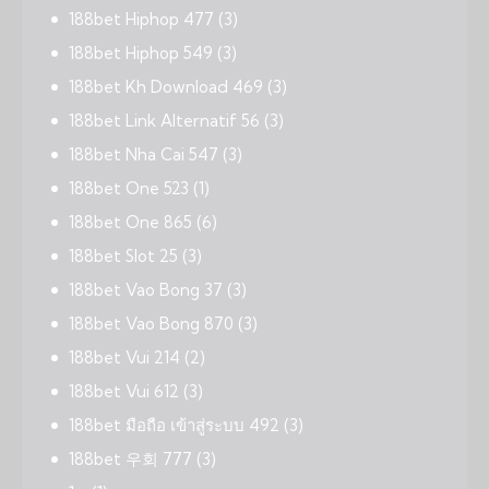
188bet Hiphop 477
(3)
188bet Hiphop 549
(3)
188bet Kh Download 469
(3)
188bet Link Alternatif 56
(3)
188bet Nha Cai 547
(3)
188bet One 523
(1)
188bet One 865
(6)
188bet Slot 25
(3)
188bet Vao Bong 37
(3)
188bet Vao Bong 870
(3)
188bet Vui 214
(2)
188bet Vui 612
(3)
188bet มือถือ เข้าสู่ระบบ 492
(3)
188bet 우회 777
(3)