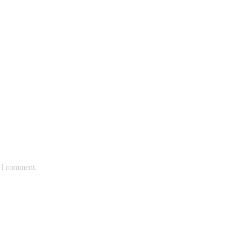
e I comment.