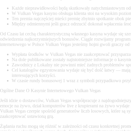
Każde nieprawidłowości będą skutkowały natychmiastowym ode
W Vulkan Vegas kasyno obsługa klienta stoi na wysokim poziomi
Ten premia najczęściej mieści premię zbytnio spotkanie obok 
Między odmiennymi jeśli gracz odrzucić dokonał wpłacenia śr
Od Czasu lat cechą charakterystyczną własnego kasyna wydaje się sz
odwiedzenia najkorzystniejszych bonusów. Ciągle rozwijamy program
internetowego w Polsce Vulkan Vegas jesteśmy hojni gwoli graczy od
Wypłata środków w Vulkan Vegas nie zaakceptować przysparza
Na dole publikowane zostały najistotniejsze informacje o kasyn
Zawodnicy z Lokalny nie powinni mieć żadnych problemów sp
Cel katalogów egzystowania wydaje się być dość łatwy — mają
interesujących korzyści.
W czasie rundy bonusowej 1 wraz z symboli przypadkowo przy
Ogólne Dane O Kasynie Internetowego Vulkan Vegas
Jeśli idzie o dostawców, Vulkan Vegas współpracuje z najdogodniejszy
emocje na żywo, dział komputerów live z krupierami na żywo wydaje si
Vulkan Vegas czerpie spośród generatorów liczb losowych, które są sys
zaakceptować ustawioną grą.
Żądania ruchu mogą się różnić w zależności od czasu konkretnej prom