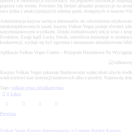
spinów) w określonych rozrywkach. Szczegółowe informacje znajdują s
poprzez cały termin. Powinno Się śledzić aktualne propozycje na str
owo jedna z atrakcyjniejszych odmian partii, dostępnych w kasyno Vu
Administracja kasyna zachęca internautów do odwiedzenia użytkowania
nieskomplikowanych zasad, kasyno Vulkan Vegas podaje również zabawy 
natychmiastowymi wynikami. Dzięki rozbudowanej sekcji wraz z krupi
Evolution, Ezugi bądź Lucky Streak, umożliwia transmisje w momenc
konkurencji, wydaje się być ogromna i nieustannie aktualizowana biblio
Aplikacja Vulkan Vegas Casino – Przygoda Hazardowa Na Wyciągnię
Kasyno Vulkan Vegas zakazuje finalizowania wpłat obok użyciu środkó
właścicielowi kart instytucji bankowych albo e-portfeli. Naprawdę do
Tags:
vulkan vegas pl
vulkanvegas
0
Likes
Previous
Vulkan Vegas Kasyno Internetowego ⭐️ Legalne Polskie Kasyno