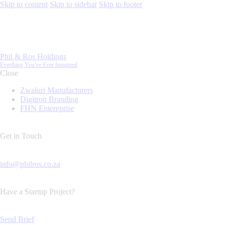
Skip to content
Skip to sidebar
Skip to footer
Phil & Ros Holdings
Everthing You've Ever Imagined
Close
Zwaluri Manufacturers
Digitron Branding
FHN Entereprise
Get in Touch
info@philros.co.za
Have a Startup Project?
Send Brief