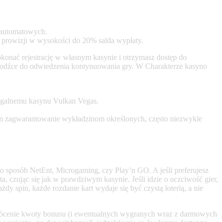
h automatowych.
 prowizji w wysokości do 20% salda wypłaty.
onać rejestrację w własnym kasynie i otrzymasz dostęp do
 bodźce do odwiedzenia kontynuowania gry. W Charakterze kasyno
 legalnemu kasynu Vulkan Vegas.
em zagwarantowanie wykładzinom określonych, często niezwykle
to sposób NetEnt, Microgaming, czy Play’n GO. A jeśli preferujesz
, czując się jak w prawdziwym kasynie. Jeśli idzie o uczciwość gier,
y spin, każde rozdanie kart wydaje się być czystą loterią, a nie
 obrócenie kwoty bonusu (i ewentualnych wygranych wraz z darmowych