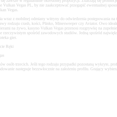
ię zawsze w regulaminie określonej propozycji. Zdarzają się promocje
onie Vulkan Vegas PL, by nie zaakceptować przegapić ewentualnej spos
lkan Vegas.
 wraz z mobilnej odmiany witryny do odwiedzenia postępowania na tabl
rodzaju crash, kości, Plinko, Minesweeper czy Aviator. Owo idealna o
erami na żywo, kasyno Vulkan Vegas przenosi rozgrywkę na zupełnie 
ie rzeczywistym spośród zawodowych studiów. Jedną spośród najwięks
teka gier.
cie Ręki
w osób trzecich. Jeśli tego rodzaju przypadki pozostaną wykryte, pro
ładowanie następuje bezzwłocznie na założeniu profilu. Grający wybie