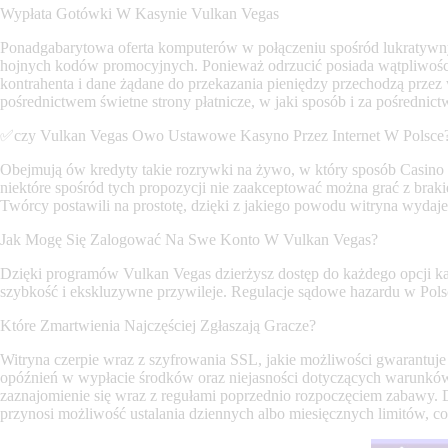
Wypłata Gotówki W Kasynie Vulkan Vegas
Ponadgabarytowa oferta komputerów w połączeniu spośród lukratywny
hojnych kodów promocyjnych. Ponieważ odrzucić posiada wątpliwości
kontrahenta i dane żądane do przekazania pieniędzy przechodzą prz
pośrednictwem świetne strony płatnicze, w jaki sposób i za pośredni
✅czy Vulkan Vegas Owo Ustawowe Kasyno Przez Internet W Polsce
Obejmują ów kredyty takie rozrywki na żywo, w który sposób Casino 
niektóre spośród tych propozycji nie zaakceptować można grać z brak
Twórcy postawili na prostotę, dzięki z jakiego powodu witryna wydaje
Jak Mogę Się Zalogować Na Swe Konto W Vulkan Vegas?
Dzięki programów Vulkan Vegas dzierżysz dostęp do każdego opcji kas
szybkość i ekskluzywne przywileje. Regulacje sądowe hazardu w Polsce
Które Zmartwienia Najczęściej Zgłaszają Gracze?
Witryna czerpie wraz z szyfrowania SSL, jakie możliwości gwarantuj
opóźnień w wypłacie środków oraz niejasności dotyczących warunków 
zaznajomienie się wraz z regułami poprzednio rozpoczęciem zabawy.
przynosi możliwość ustalania dziennych albo miesięcznych limitów, 