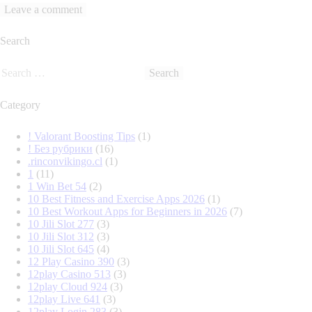
Search
Category
! Valorant Boosting Tips
(1)
! Без рубрики
(16)
.rinconvikingo.cl
(1)
1
(11)
1 Win Bet 54
(2)
10 Best Fitness and Exercise Apps 2026
(1)
10 Best Workout Apps for Beginners in 2026
(7)
10 Jili Slot 277
(3)
10 Jili Slot 312
(3)
10 Jili Slot 645
(4)
12 Play Casino 390
(3)
12play Casino 513
(3)
12play Cloud 924
(3)
12play Live 641
(3)
12play Login 283
(3)