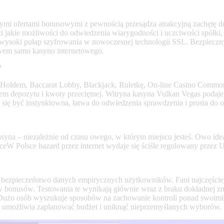
mi ofertami bonusowymi z pewnością przesądza atrakcyjną zachętę do
 jakie możliwości do odwiedzenia wiarygodności i uczciwości spółki
ez wysoki pułap szyfrowania w nowoczesnej technologii SSL. Bezpiec
ctwem samo kasyno internetowego.
?
Holdem, Baccarat Lobby, Blackjack, Ruletkę, On-line Casino Common 
iem depozytu i kwoty przeciętnej. Witryna kasyna Vulkan Vegas podaje
 się być instynktowna, łatwa do odwiedzenia sprawdzenia i prosta do 
yna – niezależnie od czasu owego, w którym miejscu jesteś. Owo idea
W Polsce hazard przez internet wydaje się ściśle regulowany przez Us
e bezpieczeństwo danych empirycznych użytkowników. Fani najczęściej
bonusów. Testowania te wynikają głównie wraz z braku dokładnej zna
 Dużo osób wyszukuje sposobów na zachowanie kontroli ponad swoimi
co umożliwia zaplanować budżet i uniknąć nieprzemyślanych wyborów.