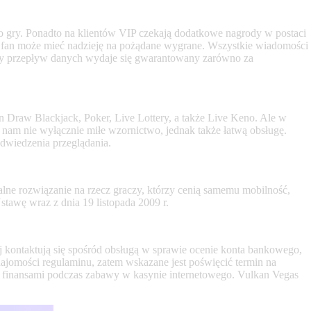
 gry. Ponadto na klientów VIP czekają dodatkowe nagrody w postaci
, fan może mieć nadzieję na pożądane wygrane. Wszystkie wiadomości
zny przepływ danych wydaje się gwarantowany zarówno za
Draw Blackjack, Poker, Live Lottery, a także Live Keno. Ale w
 nam nie wyłącznie miłe wzornictwo, jednak także łatwą obsługę.
odwiedzenia przeglądania.
lne rozwiązanie na rzecz graczy, którzy cenią samemu mobilność,
tawę wraz z dnia 19 listopada 2009 r.
 kontaktują się spośród obsługą w sprawie ocenie konta bankowego,
jomości regulaminu, zatem wskazane jest poświęcić termin na
 finansami podczas zabawy w kasynie internetowego. Vulkan Vegas