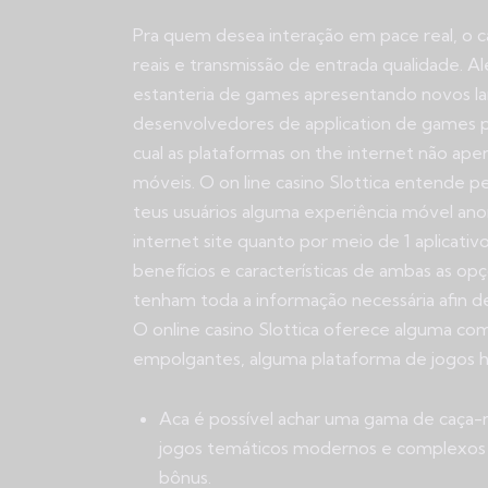
Pra quem desea interação em pace real, o c
reais e transmissão de entrada qualidade. A
estanteria de games apresentando novos l
desenvolvedores de application de games pe
cual as plataformas on the internet não ape
móveis. O on line casino Slottica entende 
teus usuários alguma experiência móvel an
internet site quanto por meio de 1 aplicativ
benefícios e características de ambas as op
tenham toda a informação necessária afin de
O online casino Slottica oferece alguma co
empolgantes, alguma plataforma de jogos ho
Aca é possível achar uma gama de caça-níq
jogos temáticos modernos e complexos a
bônus.