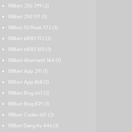
188bet 250 299
(2)
188bet 250 931
(3)
188bet 50 Reais 572
(3)
188bet 68183 192
(3)
188bet 68183 503
(3)
188bet Alternatif 364
(3)
188bet App 291
(1)
188bet App 868
(3)
188bet Blog 667
(3)
188bet Blog 829
(3)
188bet Codes 601
(2)
188bet Dang Ky 446
(3)