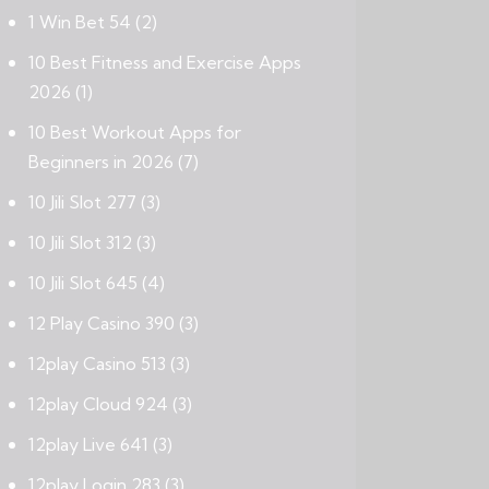
1 Win Bet 54
(2)
10 Best Fitness and Exercise Apps
2026
(1)
10 Best Workout Apps for
Beginners in 2026
(7)
10 Jili Slot 277
(3)
10 Jili Slot 312
(3)
10 Jili Slot 645
(4)
12 Play Casino 390
(3)
12play Casino 513
(3)
12play Cloud 924
(3)
12play Live 641
(3)
12play Login 283
(3)