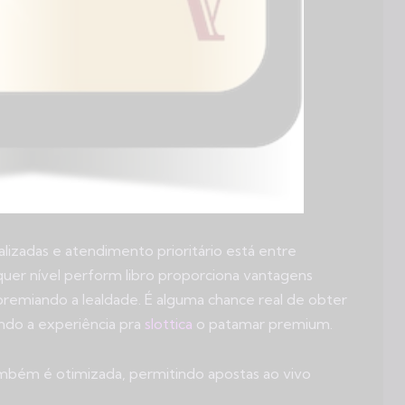
izadas e atendimento prioritário está entre
uer nível perform libro proporciona vantagens
remiando a lealdade. É alguma chance real de obter
do a experiência pra
slottica
o patamar premium.
ambém é otimizada, permitindo apostas ao vivo