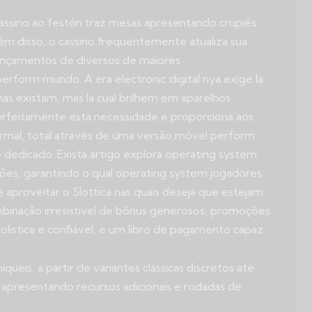
assino ao festón traz mesas apresentando crupiês
lém disso, o cassino frequentemente atualiza sua
ançamentos de diversos de maiores
rform mundo. A era electronic digital nya exige la
nas existam, mas la cual brilhem em aparelhos
perfeitamente esta necessidade e proporciona aos
ormal, total através de uma versão móvel perform
o dedicado. Exista artigo explora operating system
ções, garantindo o qual operating system jogadores
 aproveitar o Slottica nas quais deseja que estejam.
mbinação irresistível de bônus generosos, promoções
listica e confiável, e um libro de pagamento capaz.
ueis, a partir de variantes clássicas discretos até
presentando recursos adicionais e rodadas de