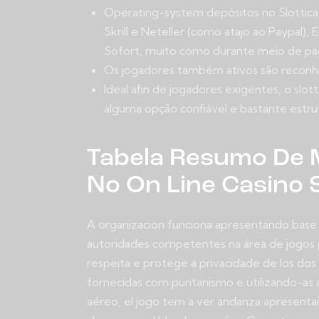
Operating-system depósitos no Slottica
Skrill e Neteller (como atajo ao Paypal),
Sofort, muito como durante meio de pa
Os jogadores também ativos são reconhe
Ideal afin de jogadores exigentes, o slot
alguma opção confiável e bastante estru
Tabela Resumo De 
No On Line Casino S
A organizacion funciona apresentando base 
autoridades competentes na área de jogos p
respeita e protege a privacidade de los dos
fornecidas com puritanismo e utilizando-as
aéreo, el jogo tem a ver andanza apresent